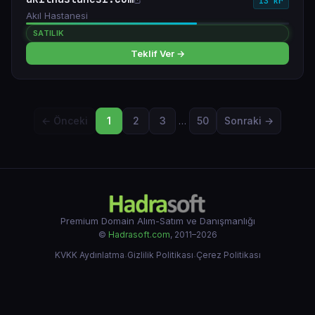
13 kr
Akıl Hastanesi
SATILIK
Teklif Ver →
← Önceki
1
2
3
…
50
Sonraki →
Premium Domain Alım-Satım ve Danışmanlığı
©
Hadrasoft.com
, 2011–2026
KVKK Aydınlatma
·
Gizlilik Politikası
·
Çerez Politikası