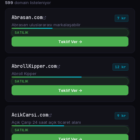
599
domain listeleniyor
Abrasan.com
7 kr
Abrasan uluslararası markalaşabilir
SATILIK
Teklif Ver →
AbrollKipper.com
12 kr
Abroll Kipper
SATILIK
Teklif Ver →
AcikCarsi.com
9 kr
Açık Çarşı 24 saat açık ticaret alanı
SATILIK
Teklif Ver →