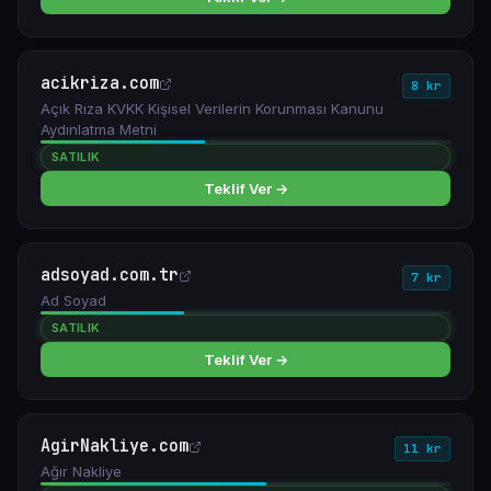
acikriza.com
8 kr
Açık Rıza KVKK Kişisel Verilerin Korunması Kanunu
Aydınlatma Metni
SATILIK
Teklif Ver →
adsoyad.com.tr
7 kr
Ad Soyad
SATILIK
Teklif Ver →
AgirNakliye.com
11 kr
Ağır Nakliye