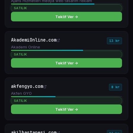
Ajans Hizmetleri medya web tasarım reklam
SATILIK
Teklif Ver →
AkademiOnline.com
13 kr
Akademi Online
SATILIK
Teklif Ver →
akfengyo.com
8 kr
Akfen GYO
SATILIK
Teklif Ver →
akilhastanesi.com