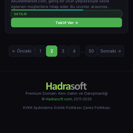
AkustikMarket.com, geniş bir ürün yelpazesiyle sesle
ilgilenen müşterilere hitap eder. Bu ürünler arasında
mikrofonlar, hoparlörler, akustik paneller, ses yalıtım
SATILIK
ürünleri, stüdyo ekipmanları ve müzik aksesuarları gibi
Teklif Ver →
profesyonel ses ekipmanları yer alır
← Önceki
1
2
3
4
…
50
Sonraki →
Premium Domain Alım-Satım ve Danışmanlığı
©
Hadrasoft.com
, 2011–2026
KVKK Aydınlatma
·
Gizlilik Politikası
·
Çerez Politikası