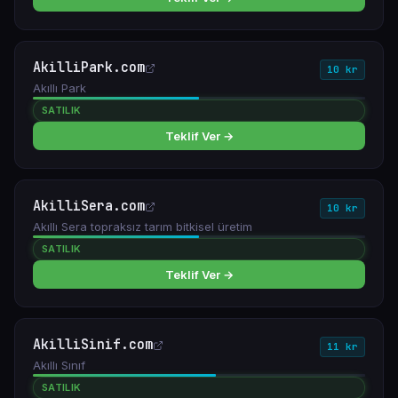
AkilliPark.com
10 kr
Akıllı Park
SATILIK
Teklif Ver →
AkilliSera.com
10 kr
Akıllı Sera topraksız tarım bitkisel üretim
SATILIK
Teklif Ver →
AkilliSinif.com
11 kr
Akıllı Sınıf
SATILIK