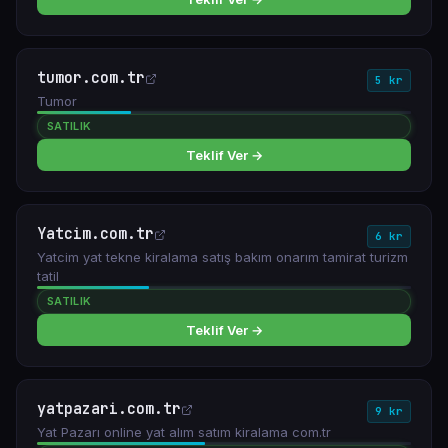
tumor.com.tr
5 kr
Tumor
SATILIK
Teklif Ver →
Yatcim.com.tr
6 kr
Yatcim yat tekne kiralama satış bakım onarım tamirat turizm
tatil
SATILIK
Teklif Ver →
yatpazari.com.tr
9 kr
Yat Pazarı online yat alım satım kiralama com.tr