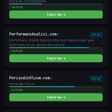
Pecasan markalaşabilir
SATILIK
Teklif Ver →
PerformansAnalizi.com
17 kr
Performans Analizi deprem bina test hasar inşaat yapı
kolon kiriş duvar deney laboratuvar
SATILIK
Teklif Ver →
PeriyodikOlcum.com
14 kr
Periyodik Ölçüm
SATILIK
Teklif Ver →