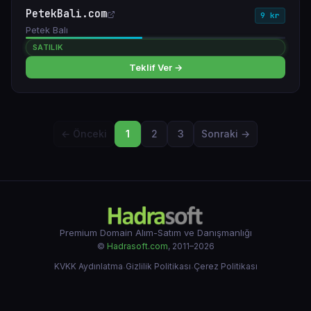
PetekBali.com
9 kr
Petek Balı
SATILIK
Teklif Ver →
← Önceki
1
2
3
Sonraki →
Premium Domain Alım-Satım ve Danışmanlığı
©
Hadrasoft.com
, 2011–2026
KVKK Aydınlatma
·
Gizlilik Politikası
·
Çerez Politikası