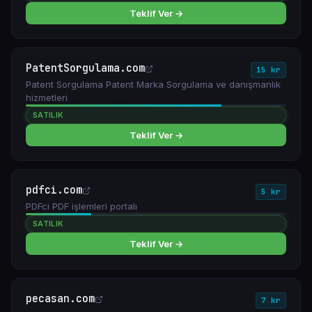
Teklif Ver →
PatentSorgulama.com
15 kr
Patent Sorgulama Patent Marka Sorgulama ve danışmanlık
hizmetleri
SATILIK
Teklif Ver →
pdfci.com
5 kr
PDFci PDF işlemleri portalı
SATILIK
Teklif Ver →
pecasan.com
7 kr