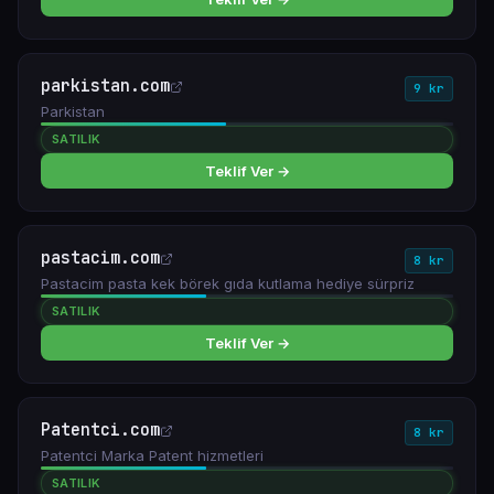
parkistan.com
9 kr
Parkistan
SATILIK
Teklif Ver →
pastacim.com
8 kr
Pastacim pasta kek börek gıda kutlama hediye sürpriz
SATILIK
Teklif Ver →
Patentci.com
8 kr
Patentci Marka Patent hizmetleri
SATILIK