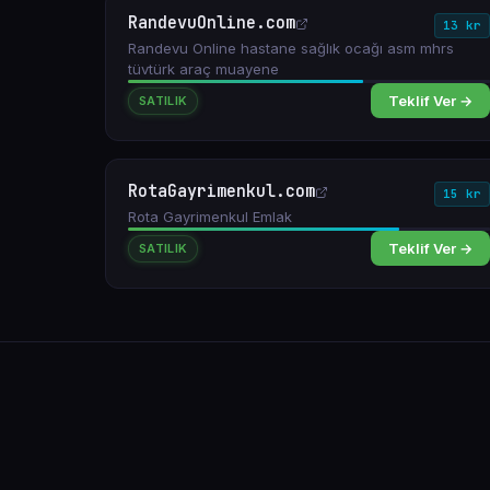
RandevuOnline.com
13 kr
Randevu Online hastane sağlık ocağı asm mhrs
tüvtürk araç muayene
Teklif Ver →
SATILIK
RotaGayrimenkul.com
15 kr
Rota Gayrimenkul Emlak
Teklif Ver →
SATILIK