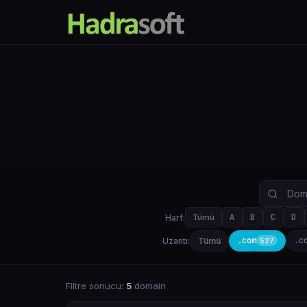
A
B
C
D
Harf:
Tümü
.com
.c
Uzantı:
Tümü
527
Filtre sonucu:
5
domain