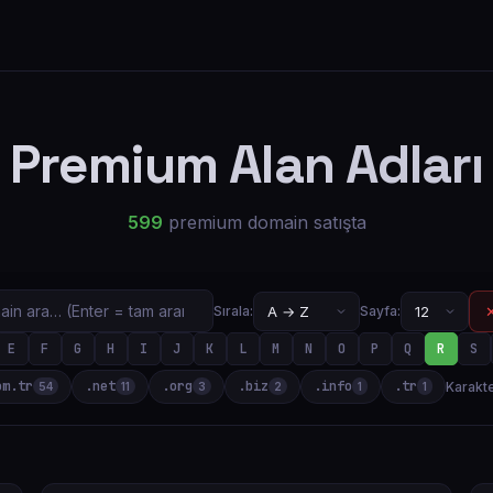
Premium Alan Adları
599
premium domain satışta
✕
Sırala:
Sayfa:
E
F
G
H
I
J
K
L
M
N
O
P
Q
R
S
om.tr
.net
.org
.biz
.info
.tr
Karakte
54
11
3
2
1
1