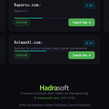
Raporcu.com
7 kr
Raporcu
Teklif Ver →
SATILIK
RulmanAl.com
8 kr
Rulman Al online rulman satış toptan perakende
Teklif Ver →
SATILIK
Premium Domain Alım-Satım ve Danışmanlığı
©
Hadrasoft.com
, 2011–2026
KVKK Aydınlatma
·
Gizlilik Politikası
·
Çerez Politikası