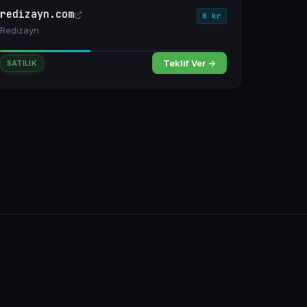
redizayn.com
8 kr
Redizayn
Teklif Ver →
SATILIK