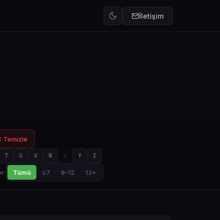
İletişim
 Temizle
T
U
V
W
X
Y
Z
Tümü
≤7
8–12
13+
r: