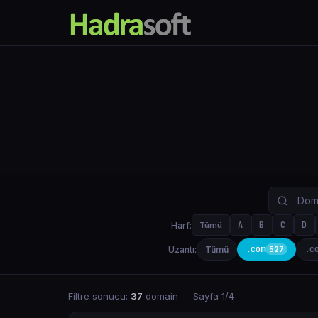
A
B
C
D
Harf:
Tümü
.com
.c
Uzantı:
Tümü
527
Filtre sonucu:
37
domain
— Sayfa 1/4