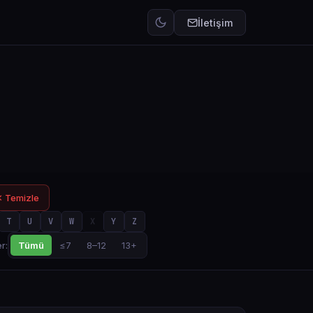
İletişim
 Temizle
T
U
V
W
X
Y
Z
Tümü
≤7
8–12
13+
r: