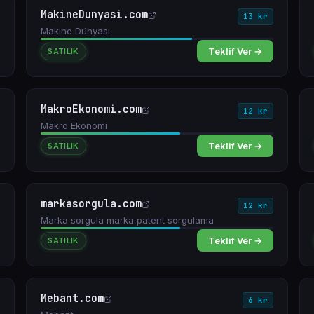
MakineDunyasi.com
13 kr
Makine Dünyası
Teklif Ver →
SATILIK
MakroEkonomi.com
12 kr
Makro Ekonomi
Teklif Ver →
SATILIK
markasorgula.com
12 kr
Marka sorgula marka patent sorgulama
Teklif Ver →
SATILIK
Mebant.com
6 kr