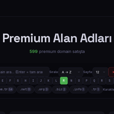
Premium Alan Adları
599
premium domain satışta
✕
Sırala:
Sayfa:
E
F
G
H
I
J
K
L
M
N
O
P
Q
R
S
om.tr
.net
.org
.biz
.info
.tr
Karakte
54
11
3
2
1
1