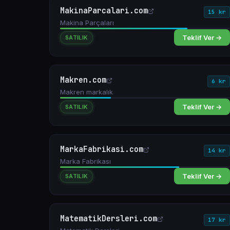
MakinaParcalari.com
15 kr
Makina Parçaları
Teklif Ver →
SATILIK
Makren.com
6 kr
Makren markalık
Teklif Ver →
SATILIK
MarkaFabrikasi.com
14 kr
Marka Fabrikası
Teklif Ver →
SATILIK
MatematikDersleri.com
17 kr