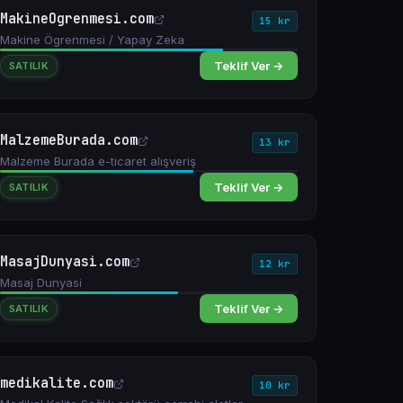
MakineOgrenmesi.com
15 kr
Makine Ögrenmesi / Yapay Zeka
Teklif Ver →
SATILIK
MalzemeBurada.com
13 kr
Malzeme Burada e-ticaret alışveriş
Teklif Ver →
SATILIK
MasajDunyasi.com
12 kr
Masaj Dunyasi
Teklif Ver →
SATILIK
medikalite.com
10 kr