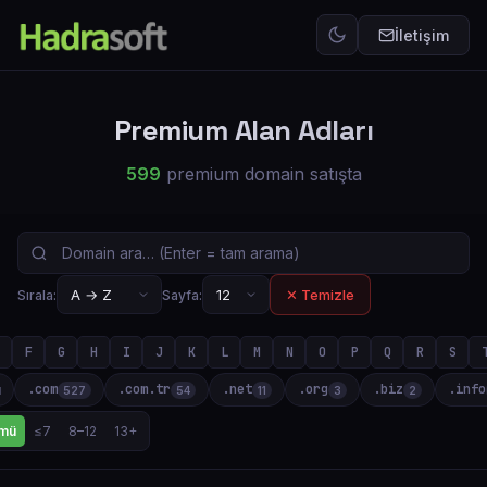
İletişim
Premium Alan Adları
599
premium domain satışta
✕ Temizle
Sırala:
Sayfa:
F
G
H
I
J
K
L
M
N
O
P
Q
R
S
.com
.com.tr
.net
.org
.biz
.info
ü
527
54
11
3
2
mü
≤7
8–12
13+