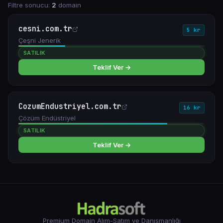
Filtre sonucu:
2
domain
cesni.com.tr
5 kr
Çeşni Jenerik
SATILIK
Teklif Ver →
CozumEndustriyel.com.tr
16 kr
Çözüm Endüstriyel
SATILIK
Teklif Ver →
Premium Domain Alım-Satım ve Danışmanlığı