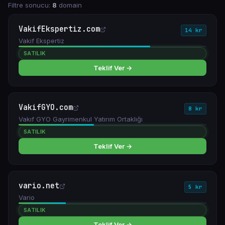
Filtre sonucu:
8
domain
VakifEkspertiz.com
14 kr
Vakif Ekspertiz
SATILIK
Teklif Ver →
VakifGYO.com
8 kr
Vakıf GYO Gayrimenkul Yatırım Ortaklığı
SATILIK
Teklif Ver →
vario.net
5 kr
Vario
SATILIK
Teklif Ver →