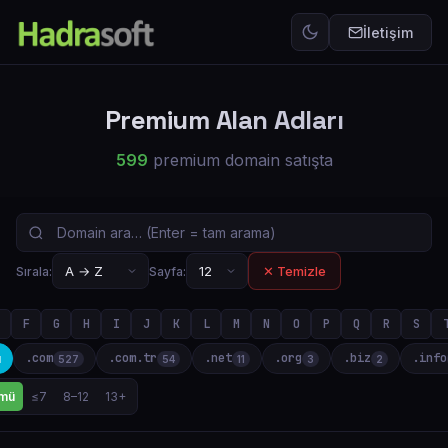
İletişim
Premium Alan Adları
599
premium domain satışta
✕ Temizle
Sırala:
Sayfa:
F
G
H
I
J
K
L
M
N
O
P
Q
R
S
.com
.com.tr
.net
.org
.biz
.info
ü
527
54
11
3
2
mü
≤7
8–12
13+