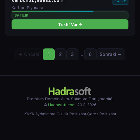
karbonpiyasasi.com
14 kr
Karbon Piyasası
SATILIK
Teklif Ver →
← Önceki
1
2
3
…
6
Sonraki →
Premium Domain Alım-Satım ve Danışmanlığı
©
Hadrasoft.com
, 2011–2026
KVKK Aydınlatma
·
Gizlilik Politikası
·
Çerez Politikası