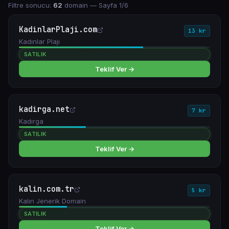
Filtre sonucu:
62
domain
— Sayfa 1/6
KadinlarPlaji.com
13 kr
Kadınlar Plajı
SATILIK
Teklif Ver →
kadirga.net
7 kr
Kadırga
SATILIK
Teklif Ver →
kalin.com.tr
5 kr
Kalın Jenerik Domain
SATILIK
Teklif Ver →