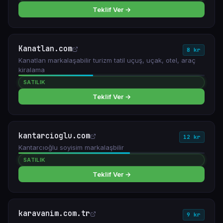
Teklif Ver →
Kanatlan.com
8 kr
Kanatlan markalaşabilir turizm tatil uçuş, uçak, otel, araç
kiralama
SATILIK
Teklif Ver →
kantarcioglu.com
12 kr
Kantarcıoğlu soyisim markalaşbilir
SATILIK
Teklif Ver →
karavanim.com.tr
9 kr