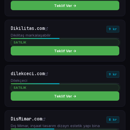
Teklif Ver →
Dikilitas.com
9 kr
Dikilitaş markalaşabilir
SATILIK
Teklif Ver →
dilekceci.com
9 kr
Dilekçeci
SATILIK
Teklif Ver →
DisMimar.com
8 kr
Dış Mimar, inşaat tasarım dizayn estetik yapı bina