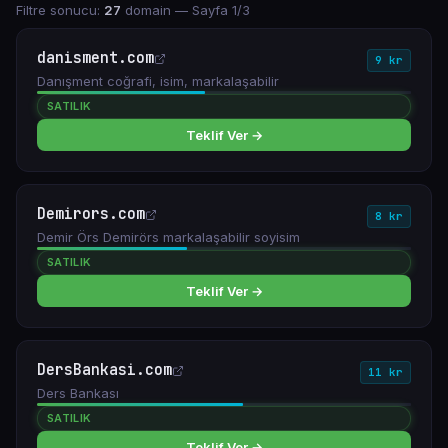
Filtre sonucu:
27
domain
— Sayfa 1/3
danisment.com
9 kr
Danışment coğrafi, isim, markalaşabilir
SATILIK
Teklif Ver →
Demirors.com
8 kr
Demir Örs Demirörs markalaşabilir soyisim
SATILIK
Teklif Ver →
DersBankasi.com
11 kr
Ders Bankası
SATILIK
Teklif Ver →