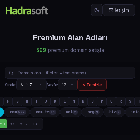
İletişim
Premium Alan Adları
599
premium domain satışta
✕ Temizle
Sırala:
Sayfa:
F
G
H
I
J
K
L
M
N
O
P
Q
R
S
.com
.com.tr
.net
.org
.biz
.info
ü
527
54
11
3
2
mü
≤7
8–12
13+