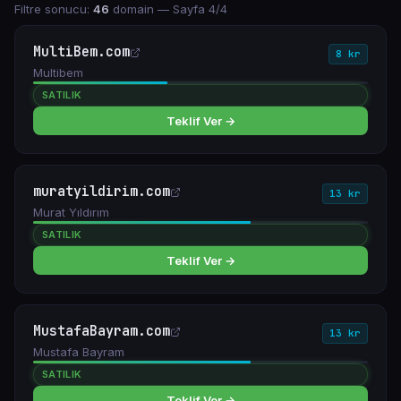
Filtre sonucu:
46
domain
— Sayfa 4/4
MultiBem.com
8 kr
Multibem
SATILIK
Teklif Ver →
muratyildirim.com
13 kr
Murat Yıldırım
SATILIK
Teklif Ver →
MustafaBayram.com
13 kr
Mustafa Bayram
SATILIK
Teklif Ver →