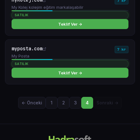
MyKolej.com
7 kr
My Kolej kolejim eğitim markalaşabilir
SATILIK
Teklif Ver →
myposta.com
7 kr
My Posta
SATILIK
Teklif Ver →
← Önceki
1
2
3
4
Sonraki →